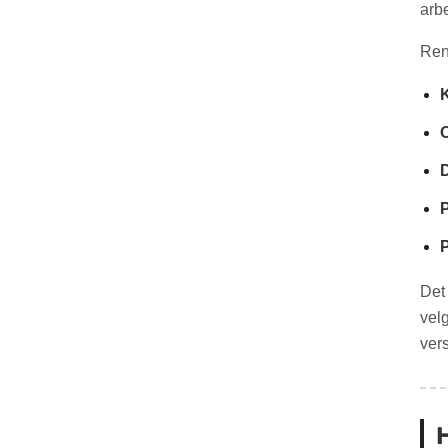
arb
Rent
D
P
Det
velg
ver
H