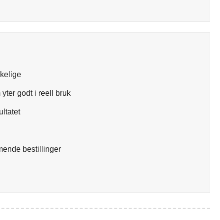
skelige
yter godt i reell bruk
ultatet
mende bestillinger