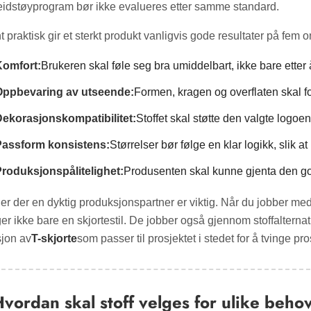
eidstøyprogram bør ikke evalueres etter samme standard.
 praktisk gir et sterkt produkt vanligvis gode resultater på fem 
Komfort:
Brukeren skal føle seg bra umiddelbart, ikke bare etter 
Oppbevaring av utseende:
Formen, kragen og overflaten skal for
ekorasjonskompatibilitet:
Stoffet skal støtte den valgte logoe
Passform konsistens:
Størrelser bør følge en klar logikk, slik 
roduksjonspålitelighet:
Produsenten skal kunne gjenta den go
 er der en dyktig produksjonspartner er viktig. Når du jobber me
er ikke bare en skjortestil. De jobber også gjennom stoffalterna
sjon av
T-skjorte
som passer til prosjektet i stedet for å tvinge pros
vordan skal stoff velges for ulike beho