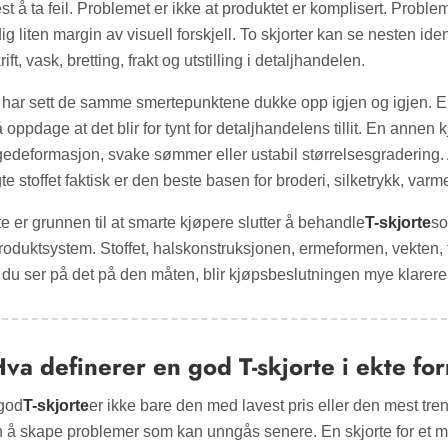
est å ta feil. Problemet er ikke at produktet er komplisert. Prob
ig liten margin av visuell forskjell. To skjorter kan se nesten iden
rift, vask, bretting, frakt og utstilling i detaljhandelen.
 har sett de samme smertepunktene dukke opp igjen og igjen. En 
å oppdage at det blir for tynt for detaljhandelens tillit. En ann
gedeformasjon, svake sømmer eller ustabil størrelsesgradering.
te stoffet faktisk er den beste basen for broderi, silketrykk, varm
e er grunnen til at smarte kjøpere slutter å behandle
T-skjorte
so
produktsystem. Stoffet, halskonstruksjonen, ermeformen, vekten
 du ser på det på den måten, blir kjøpsbeslutningen mye klarere
va definerer en god T-skjorte i ekte fo
god
T-skjorte
er ikke bare den med lavest pris eller den mest tre
n å skape problemer som kan unngås senere. En skjorte for et 