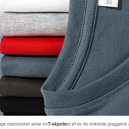
ge mennesker antar en
T-skjorte
er et av de enkleste plaggene å