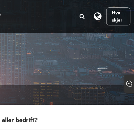
Hva
S
skjer
eller bedrift?