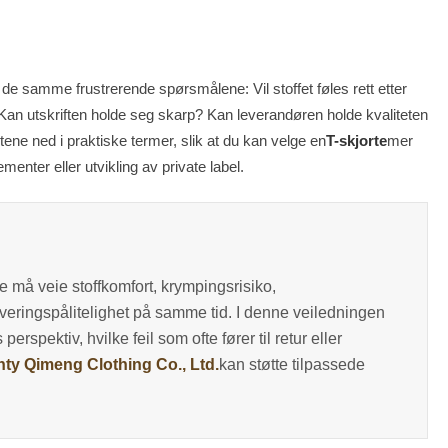
 de samme frustrerende spørsmålene: Vil stoffet føles rett etter
 Kan utskriften holde seg skarp? Kan leverandøren holde kvaliteten
tene ned i praktiske termer, slik at du kan velge en
T-skjorte
mer
enter eller utvikling av private label.
e må veie stoffkomfort, krympingsrisiko,
 leveringspålitelighet på samme tid. I denne veiledningen
 perspektiv, hvilke feil som ofte fører til retur eller
y Qimeng Clothing Co., Ltd.
kan støtte tilpassede