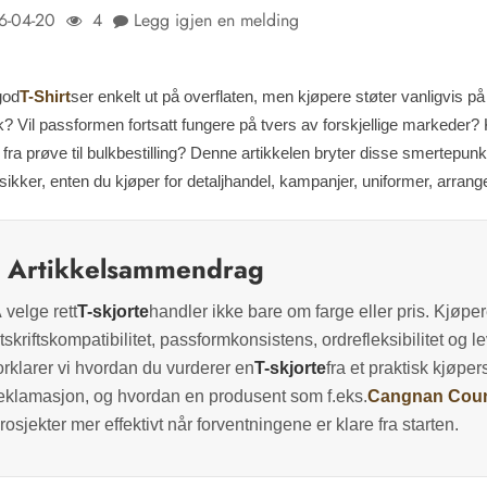
6-04-20
4
Legg igjen en melding
god
T
-S
hirt
ser enkelt ut på overflaten, men kjøpere støter vanligvis på
? Vil passformen fortsatt fungere på tvers av forskjellige markeder?
 fra prøve til bulkbestilling? Denne artikkelen bryter disse smertepunk
sikker, enten du kjøper for detaljhandel, kampanjer, uniformer, arrangem
Artikkelsammendrag
 velge rett
T-skjorte
handler ikke bare om farge eller pris. Kjøper
tskriftskompatibilitet, passformkonsistens, ordrefleksibilitet og
orklarer vi hvordan du vurderer en
T-skjorte
fra et praktisk kjøpers
eklamasjon, og hvordan en produsent som f.eks.
Cangnan Count
rosjekter mer effektivt når forventningene er klare fra starten.