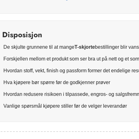
Disposisjon
De skjulte grunnene til at mange
T-skjorte
bestillinger blir van
Forskjellen mellom et produkt som ser bra ut på nett og et som 
Hvordan stoff, vekt, finish og passform former det endelige res
Hva kjøpere bør spørre før de godkjenner prøver
Hvordan redusere risikoen i tilpassede, engros- og salgsfrem
Vanlige spørsmål kjøpere stiller før de velger leverandør