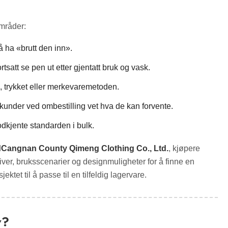
områder:
å ha «brutt den inn».
tsatt se pen ut etter gjentatt bruk og vask.
n, trykket eller merkevaremetoden.
at kunder ved ombestilling vet hva de kan forvente.
dkjente standarden i bulk.
d
Cangnan County Qimeng Clothing Co., Ltd.
, kjøpere
tiver, bruksscenarier og designmuligheter for å finne en
jektet til å passe til en tilfeldig lagervare.
v?