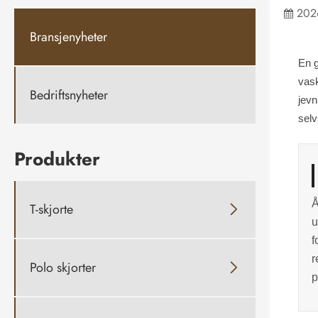
202
Bransjenyheter
En 
vask
Bedriftsnyheter
jevn
selv
Produkter
Å
T-skjorte

u
f
r
Polo skjorter

p