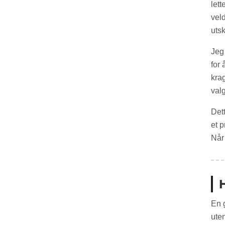
lett
veld
utsk
Jeg
for 
kra
valg
Dett
et 
Når
H
En 
ute