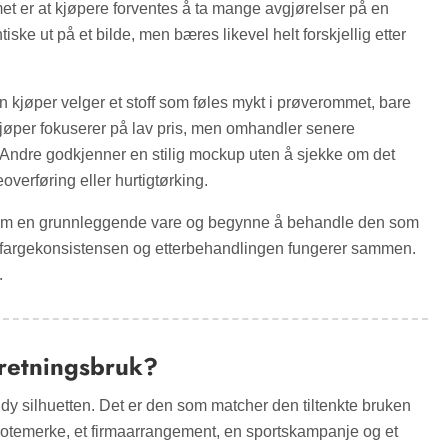
lemet er at kjøpere forventes å ta mange avgjørelser på en
tiske ut på et bilde, men bæres likevel helt forskjellig etter
kjøper velger et stoff som føles mykt i prøverommet, bare
en kjøper fokuserer på lav pris, men omhandler senere
 Andre godkjenner en stilig mockup uten å sjekke om det
eoverføring eller hurtigtørking.
m en grunnleggende vare og begynne å behandle den som
, fargekonsistensen og etterbehandlingen fungerer sammen.
.
rretningsbruk?
ndy silhuetten. Det er den som matcher den tiltenkte bruken
motemerke, et firmaarrangement, en sportskampanje og et