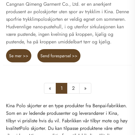
Cangnan Qimeng Garment Co., Ltd. er en anerkjent
produsent av poloskjorter uten spor av trykklim i Kina. Denne
sporfrie trykklimpoloskjorten er veldig egnet om sommeren.
Hudvennlige nano-pustehull, i og utenfor sirkulasjonen kan
være pustende, ingen kvelning på kroppen, kjølig og
pustende, ha på kroppen umiddelbart tørr og kjølig.
Se mer >>
Send forespørsel >>
«
1
2
»
Kina Polo skjorter er en type produkter fra Benpai-fabrikken.
Som en av ledende produsenter og leverandører i Kina,
tilbyr vi prisliste hvis du vil. Fabrikken vår tilbyr mote og høy
kvalitetPolo skjorter. Du kan tilpasse produktene våre etter