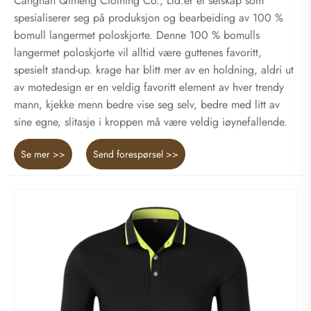
Cangnan Qimeng Clothing Co., Ltd.er et selskap som
spesialiserer seg på produksjon og bearbeiding av 100 %
bomull langermet poloskjorte. Denne 100 % bomulls
langermet poloskjorte vil alltid være guttenes favoritt,
spesielt stand-up. krage har blitt mer av en holdning, aldri ut
av motedesign er en veldig favoritt element av hver trendy
mann, kjekke menn bedre vise seg selv, bedre med litt av
sine egne, slitasje i kroppen må være veldig iøynefallende.
Se mer >>
Send forespørsel >>