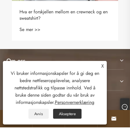
Hva er forskjellen mellom en crewneck og en
sweatshirt?
Se mer >>
Om oss
X
Vi bruker informasjonskapsler for å gi deg en
bedre nettleseropplevelse, analysere
Produkter
nettstedstrafikk og tilpasse innhold. Ved å
bruke denne siden godtar du vår bruk av
Kontakt oss
informasjonskapsler.
Personvernerklæring
Avvis
Akseptere




FØLG OSS