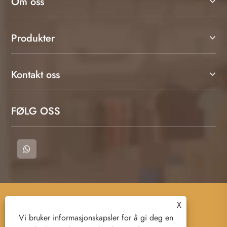
Om oss
Produkter
Kontakt oss
FØLG OSS
Copyright © 2023 Cangnan County Qimeng
X
Clothing Co., Ltd. - T -skjorte, polo -skjorter,
Vi bruker informasjonskapsler for å gi deg en