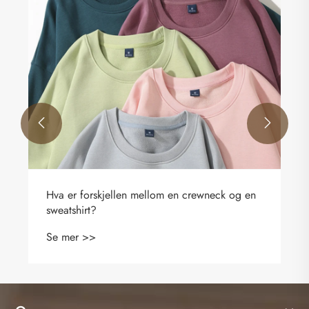


om en crewneck og en
Vanlig stoff for T-skjorter.
Se mer >>