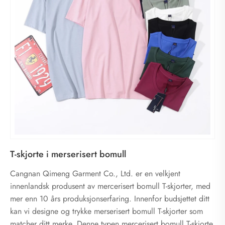
T-skjorte i merserisert bomull
Cangnan Qimeng Garment Co., Ltd. er en velkjent
innenlandsk produsent av mercerisert bomull T-skjorter, med
mer enn 10 års produksjonserfaring. Innenfor budsjettet ditt
kan vi designe og trykke merserisert bomull T-skjorter som
matcher ditt merke. Denne typen mercerisert bomull T-skjorte