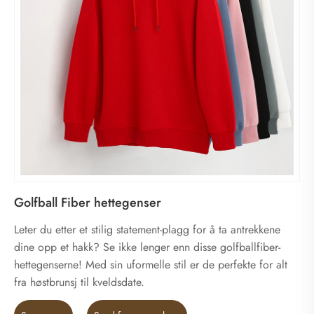
Golfball Fiber hettegenser
Leter du etter et stilig statement-plagg for å ta antrekkene
dine opp et hakk? Se ikke lenger enn disse golfballfiber-
hettegenserne! Med sin uformelle stil er de perfekte for alt
fra høstbrunsj til kveldsdate.