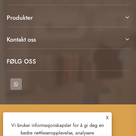
Produkter
Kontakt oss
FØLG OSS
Copyright © 2023 Cangnan County Qimeng
X
Clothing Co., Ltd. - T -skjorte, polo -skjorter,
Vi bruker informasjonskapsler for å gi deg en
svetteskjorte - Alle rettigheter reservert.
bedre nettleseropplevelse, analysere