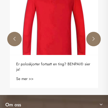


en ting? BENPAI® sier
Hvorfor er langermet poloskjor
garderobe viktig
Se mer >>
Om oss