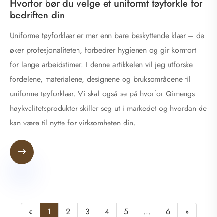
Hvorfor bør du velge et uniformt tøyforkle for
bedriften din
Uniforme tøyforklær er mer enn bare beskyttende klær – de
øker profesjonaliteten, forbedrer hygienen og gir komfort
for lange arbeidstimer. I denne artikkelen vil jeg utforske
fordelene, materialene, designene og bruksområdene til
uniforme tøyforklær. Vi skal også se på hvorfor Qimengs
høykvalitetsprodukter skiller seg ut i markedet og hvordan de
kan være til nytte for virksomheten din.

«
1
2
3
4
5
...
6
»