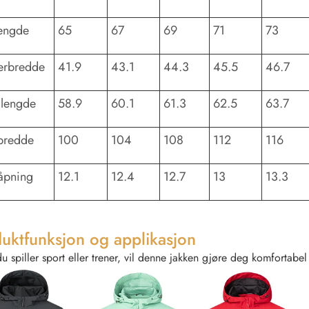
lengde
65
67
69
71
73
erbredde
41.9
43.1
44.3
45.5
46.7
 lengde
58.9
60.1
61.3
62.5
63.7
bredde
100
104
108
112
116
åpning
12.1
12.4
12.7
13
13.3
uktfunksjon og applikasjon
u spiller sport eller trener, vil denne jakken gjøre deg komfortabe