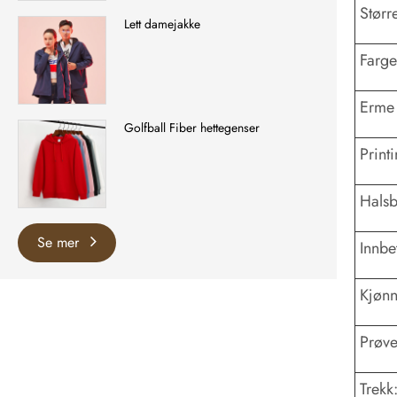
Større
Lett damejakke
Farge
Erme 
Golfball Fiber hettegenser
Printi
Hals
Se mer
Innbe
Kjønn
Prøve
Trekk