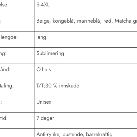
lse:
S-4XL
:
Beige, kongeblå, marineblå, rød, Matcha gr
lengde:
lang
ng:
Sublimering
bånd:
O-hals
taling:
T/T:30 % innskudd
:
Unisex
tid:
7 dager
:
Anti-rynke, pustende, bærekraftig