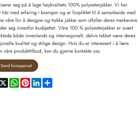
liserer seg på å lage høykvalitets 100% polyesterjakker. Vi har
t tiår med erfaring i bransjen og er forpliktet til å samarbeide med
e våre for å designe og trykke jakker som utfyller deres merkevare
der seg innenfor budsjettet. Våre 100 % polyesterjakker er svært
raktede både innenlands og internasjonalt, delvis takket være deres
onelle kvalitet og stilige design. Hvis du er interessert i å lære
 våre produkttilbud, kan du gjerne kontakte oss.
Send forespørsel
acebook
X
WhatsApp
Pinterest
LinkedIn
Share