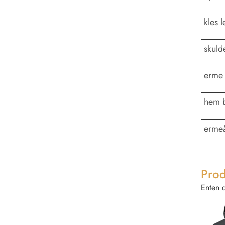
kles 
skuld
erme
hem 
erme
Prod
Enten d