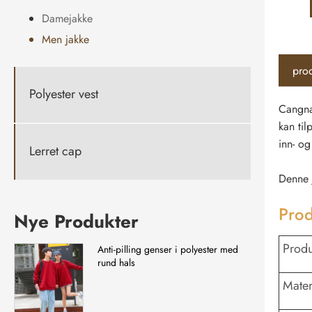
Damejakke
Men jakke
prod
Polyester vest
Cangna
kan til
inn- og
Lerret cap
Denne j
Prod
Nye Produkter
Produ
Anti-pilling genser i polyester med
rund hals
Mater