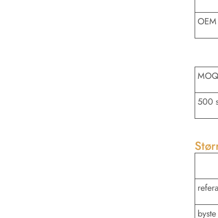
OEM 
MO
500 s
Stør
refer
byste 