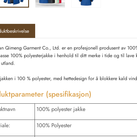
uktbeskrivelse
n Qimeng Garment Co., Ltd. er en profesjonell produsent av 100% 
passe 100% polyesterjakke i henhold til ditt merke i tide og til la
 utland.
akken i 100 % polyester, med hettedesign for å blokkere kald vind o
uktparameter (spesifikasjon)
ktnavn
100% polyester jakke
iale:
100% Polyester