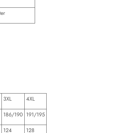
ter
3XL
4XL
186/190
191/195
124
128