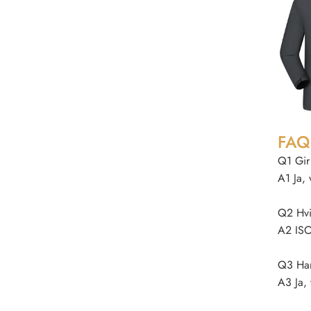
FAQ
Q1 Gir 
A1 Ja, 
Q2 Hvil
A2 ISO
Q3 Har 
A3 Ja, 