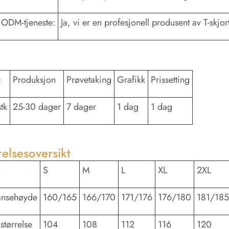
ODM-tjeneste:
Ja, vi er en profesjonell produsent av T-skjor
Q
Produksjon
Prøvetaking
Grafikk
Prissetting
tk
25-30 dager
7 dager
1 dag
1 dag
relsesoversikt
S
M
L
XL
2XL
ansehøyde
160/165
166/170
171/176
176/180
181/185
størrelse
104
108
112
116
120