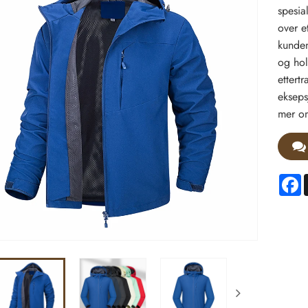
spesia
over e
kunden
og hol
ettert
eksepsj
mer om
F