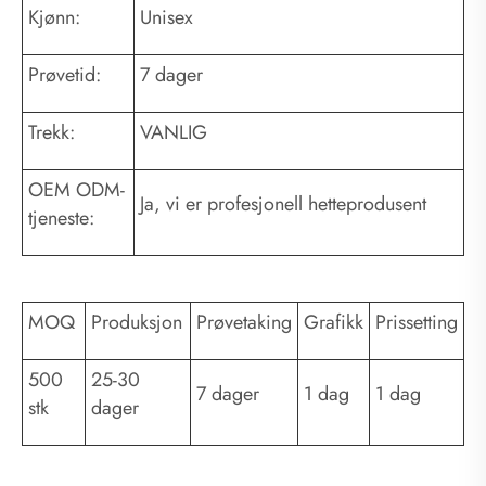
Kjønn:
Unisex
Prøvetid:
7 dager
Trekk:
VANLIG
OEM ODM-
Ja, vi er profesjonell hetteprodusent
tjeneste:
MOQ
Produksjon
Prøvetaking
Grafikk
Prissetting
500
25-30
7 dager
1 dag
1 dag
stk
dager