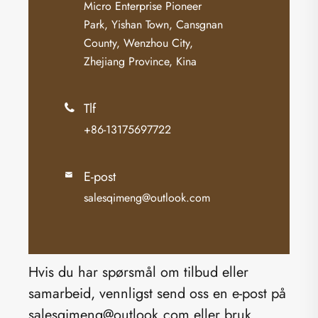
Micro Enterprise Pioneer
Park, Yishan Town, Cansgnan
County, Wenzhou City,
Zhejiang Province, Kina
Tlf

+86-13175697722
E-post

salesqimeng@outlook.com
Hvis du har spørsmål om tilbud eller
samarbeid, vennligst send oss ​​en e-post på
salesqimeng@outlook.com eller bruk